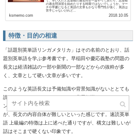
て、早い人だと志望校の過去問を一度やってみたり、志望校
の過去問演習を始めたりする時期ではないでしょうか。マー
チや早慶になると英語の文章もかなり専門性が強く、英語は
苦手じゃないけれど...
ksmemo.com
2018.10.05
特徴・目的の相違
「話題別英単語リンガメタリカ」はその名前のとおり、話
題別英単語を学ぶ参考書です。早稲田や慶応義塾の問題の
長文は経済雑誌の一部や新聞の一部などからの抜粋が多
く、文章として硬い文章が多いです。
このような英語長文は予備知識や背景知識がないととても
読みづらいものです。このための背景知識をつけるのがリ
ンガメタリカです。リンガメタリカは構文的には簡単だ
が、長文の内容自体が難しいといった感じです。速読英単
語 上級編の特徴は上に述べた通りですが、構文は難しいが
話はそこまで硬くない印象です。