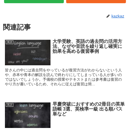
kazkaz
関連記事
大学受験、英語の過去問の活用方
英語
法、なぜや音読を繰り返し確実に
効果を高める復習事例
皆さんの中には過去問をやっているが復習方法がわからないという人
や、赤本や青本の解説を読んで終わりにしてしまっている人が多いの
ではないでしょうか。予備校の授業やテキストまたは参考書は復習の
やり方が書いているため、それらに従えば復習は簡...
早慶突破におすすめの2冊目の英単
英語
語帳 3選、英検準一級 出る順パス
単など