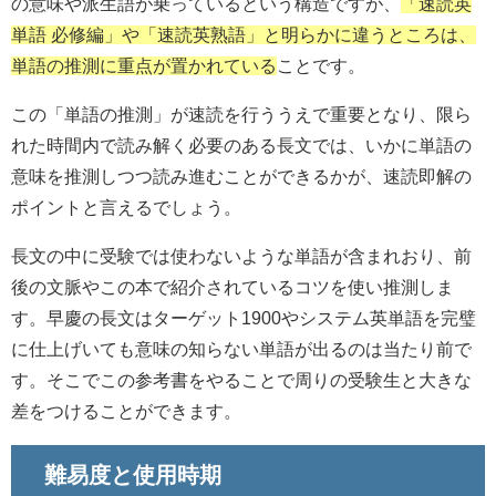
の意味や派生語が乗っているという構造ですが、
「速読英
単語 必修編」や「速読英熟語」と明らかに違うところは、
単語の推測に重点が置かれている
ことです。
この「単語の推測」が速読を行ううえで重要となり、限ら
れた時間内で読み解く必要のある長文では、いかに単語の
意味を推測しつつ読み進むことができるかが、速読即解の
ポイントと言えるでしょう。
長文の中に受験では使わないような単語が含まれおり、前
後の文脈やこの本で紹介されているコツを使い推測しま
す。早慶の長文はターゲット1900やシステム英単語を完璧
に仕上げいても意味の知らない単語が出るのは当たり前で
す。そこでこの参考書をやることで周りの受験生と大きな
差をつけることができます。
難易度と使用時期