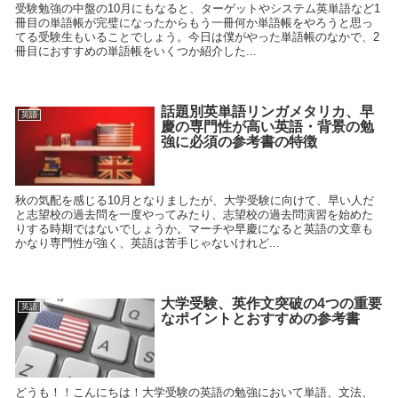
受験勉強の中盤の10月にもなると、ターゲットやシステム英単語など1
冊目の単語帳が完璧になったからもう一冊何か単語帳をやろうと思っ
てる受験生もいることでしょう。今日は僕がやった単語帳のなかで、2
冊目におすすめの単語帳をいくつか紹介した...
話題別英単語リンガメタリカ、早
英語
慶の専門性が高い英語・背景の勉
強に必須の参考書の特徴
秋の気配を感じる10月となりましたが、大学受験に向けて、早い人だ
と志望校の過去問を一度やってみたり、志望校の過去問演習を始めた
りする時期ではないでしょうか。マーチや早慶になると英語の文章も
かなり専門性が強く、英語は苦手じゃないけれど...
大学受験、英作文突破の4つの重要
英語
なポイントとおすすめの参考書
どうも！！こんにちは！大学受験の英語の勉強において単語、文法、